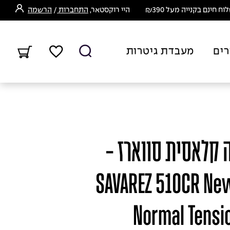
ח חינם בקנייה מעל ₪390
היי רוקסטאר,
התחברות
/
הרשמה
רים
מעבדת גיטרות
 קלאסית סווארז -
SAVAREZ 510CR New
Normal Tensio