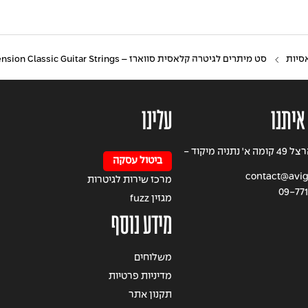
סיות
סט מיתרים לגיטרה קלאסית סווארז – SAVAREZ 510CR New Cristal Catinga Normal Tension Classic Guitar Strings
איתנו
עלינו
רחוב הרצל 49 קומה א' נתניה מיקוד -
ביטול עסקה
contact@avigi
מרכז שירות לגיטרות
09-77
מגזין fuzz
מידע נוסף
משלוחים
מדיניות פרטיות
תקנון אתר