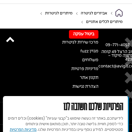
אביזרים לגיטרה
מיתרים לגיטרות
מיתרים לכלים אתניים
ביטול עסקה
מרכז שירות לגיטרות
09-771-4057
מגזין fuzz
רחוב הרצל 49 קומה
נתניה מיקוד -
42
משלוחים
contact@avigil.co
מדיניות פרטיות
תקנון אתר
הצהרת נגישות
הפרטיות שלכם חשובה לנו
לידיעתכם, באתר זה נעשה שימוש ב"קבצי עוגיות" (cookies) וכלים דומים
כדי לספק חוויית גלישה טובה יותר, תוכן מותאם אישית וניתוחים
סטטיסטיים. למידע נוסף עיינו במדיניות הפרטיות שלנו.
מדיניות הפרטיות