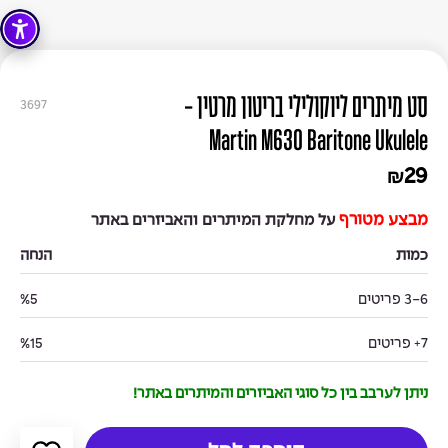
סט מיתרים ליוקולילי בריטון מרטין -
3697
Martin M630 Baritone Ukulele
29
₪
מבצע מטורף
על מחלקת המיתרים והאביזרים באתר
כמות
הנחה
3-6 פריטים
%5
7+ פריטים
%15
ניתן לערבב בין כל סוגי האביזרים והמיתרים באתר!