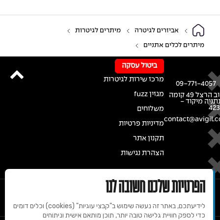
אביזרים לגיטרה
מיתרים לגיטרות
מיתרים לכלים אתניים
ביטול עסקה
מרכז שירות לגיטרות
09-771-4057
מגזין fuzz
רחוב הרצל 49 קומה
נתניה מיקוד -
42
משלוחים
contact@avigil.co
מדיניות פרטיות
תקנון אתר
הצהרת נגישות
הפרטיות שלכם חשובה לנו
לידיעתכם, באתר זה נעשה שימוש ב"קבצי עוגיות" (cookies) וכלים דומים
כדי לספק חוויית גלישה טובה יותר, תוכן מותאם אישית וניתוחים