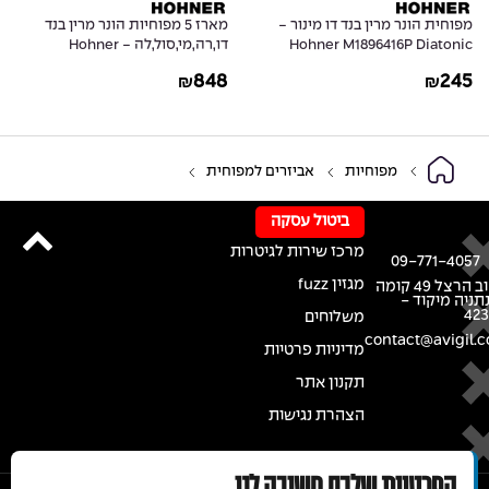
מפוחית הונר מרין בנד דו מינור -
מארז 5 מפוחיות הונר מרין בנד
Hohner M1896416P Diatonic
דו,רה,מי,סול,לה - Hohner
M18965XP Diatonic Harmonica
Harmonica Marine Band 1896 in
848
245
₪
₪
5-PACK Set Marine Band 1896 in
C Natural Minor
C,D,E,G,A
מפוחיות
אביזרים למפוחית
ביטול עסקה
מרכז שירות לגיטרות
09-771-4057
מגזין fuzz
רחוב הרצל 49 קומה
נתניה מיקוד -
42
משלוחים
contact@avigil.co
מדיניות פרטיות
תקנון אתר
הצהרת נגישות