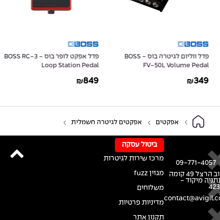
פדל ווליום לגיטרה בוס - BOSS
פדל אפקט לופר בוס - BOSS RC-3
Loop Station Pedal
FV-50L Volume Pedal
849
349
₪
₪
אפקטים
אפקטים לגיטרה חשמלית
ביטול עסקה
מרכז שירות לגיטרות
09-771-4057
מגזין fuzz
רחוב הרצל 49 קומה
נתניה מיקוד -
42
משלוחים
contact@avigil.co
מדיניות פרטיות
תקנון אתר