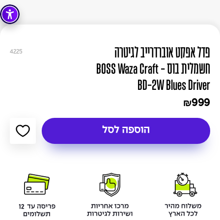
פדל אפקט אוברדרייב לגיטרה
4225
חשמלית בוס - BOSS Waza Craft
BD-2W Blues Driver
999
₪
הוספה לסל