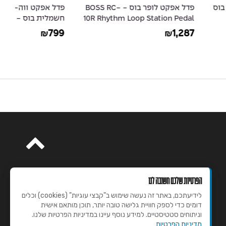
פדל אפקט לופר בוס - BOSS RC-
פדל אפקט ווה-ווה לגיטרה
פד
10R Rhythm Loop St
חשמלית בוס - BOSS PW-3 Wah
le
Pedal
49
799
₪
הפרטיות שלכם חשובה לנו
לידיעתכם, באתר זה נעשה שימוש ב"קבצי עוגיות" (cookies) וכלים
דומים כדי לספק חוויית גלישה טובה יותר, תוכן מותאם אישית
וניתוחים סטטיסטיים. למידע נוסף עיינו במדיניות הפרטיות שלנו.
מדיניות הפרטיות