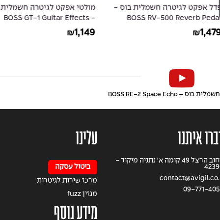
לית בוס -
מולטי אפקט לגיטרה חשמלית בוס
ation Pedal
- BOSS GT-1 Guitar Effects
BOSS 
Processor
1,287
1,149
₪
₪
 BOSS RE-2 Space Echo
ברו איתנו
עלינו
רחוב הרצל 49 קומה א' נתניה מיקוד -
4239
ביטול עסקה
contact@avigil.co.
מרכז שירות לגיטרות
09-771-405
מגזין fuzz
מידע נוסף