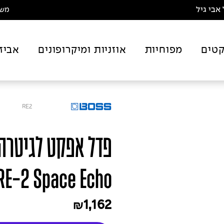
אבי גיל
משלו
טים
מפוחיות
אוזניות ומיקרופונים
אביז
RE2
פדל אפקט לגיטרה
RE-2 Space Echo
1,162
₪