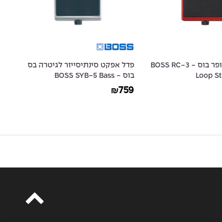
פדל אפקט לופר בוס - BOSS RC-3
פדל אפקט סינתיסייזר לגיטרה בס
פד
Loop St
בוס - BOSS SYB-5 Bass
ter
Synthesizer
49
759
₪