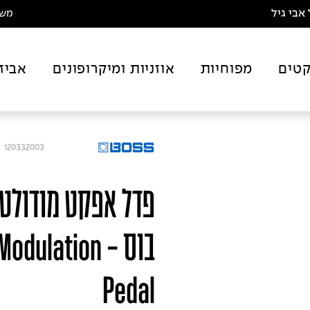
אבי גיל
משלו
טים
מפוחיות
אוזניות ומיקרופונים
אביז
120332003
פדל אפקט מודולט
בוס - lation
Pedal