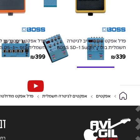
פדל אפקט אוברדרייב לגיטרה
פדל אפקט דיסטורשן ל
חשמלית בוס - BOSS SD-1 Super
חשמלית בוס - 1
Distortion
OverDrive
399
339
₪
₪
אפקטים
אפקטים לגיטרה חשמלית
פדל אפקט מודולטור לגיטרה חשמל
דב