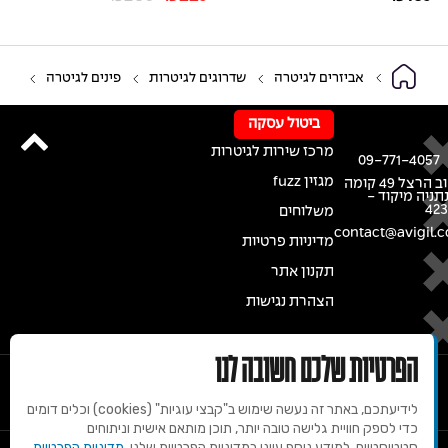
אביזרים לגיטרה
שדרוגים לגיטרות
פינים לגיטרה
ביטול עסקה
מרכז שירות לגיטרות
09-771-4057
מגזין fuzz
רחוב הרצל 49 קומה
נתניה מיקוד -
42
משלוחים
contact@avigil.co
מדיניות פרטיות
תקנון אתר
הצהרת נגישות
הפרטיות שלכם חשובה לנו
לידיעתכם, באתר זה נעשה שימוש ב"קבצי עוגיות" (cookies) וכלים דומים
כדי לספק חוויית גלישה טובה יותר, תוכן מותאם אישית וניתוחים
סטטיסטיים. למידע נוסף עיינו במדיניות הפרטיות שלנו.
מדיניות הפרטיות