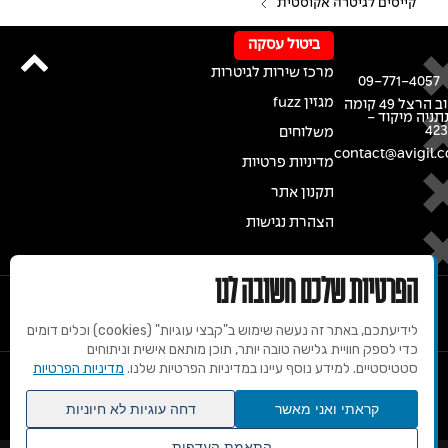
קייסים לגיטרה אקוסטית
ביטול עסקה
מרכז שירות לגיטרות
09-771-4057
מגזין fuzz
רחוב הרצל 49 קומה
נתניה מיקוד -
42
משלוחים
contact@avigil.co
מדיניות פרטיות
תקנון אתר
הצהרת נגישות
הפרטיות שלכם חשובה לנו
לידיעתכם, באתר זה נעשה שימוש ב"קבצי עוגיות" (cookies) וכלים דומים
כדי לספק חוויית גלישה טובה יותר, תוכן מותאם אישית וניתוחים
סטטיסטיים. למידע נוסף עיינו במדיניות הפרטיות שלנו.
מדיניות הפרטיות
© 2020 זכויות שמורות למרכז הגיטרות של אבי גיל
קראתי ואני מאשר
דחה עוגיות לא חיוניות
התאמת העדפות