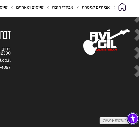
אביזרים לגיטרה
אביזרי חובה
קייסים ומארזים
קייס
דברו
42390
.co.il
-4057
שנו העדפות פרטיות