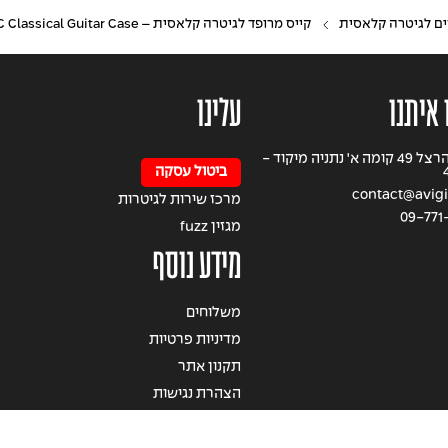
ים לגיטרה קלאסית
קייס מרופד לגיטרה קלאסית – Gator GB-4G-CLASSIC Classical Guitar Case
 איתנו
עלינו
רחוב הרצל 49 קומה א' נתניה מיקוד -
ביטול עסקה
contact@avigil
מרכז שירות לגיטרות
09-771
מגזין fuzz
מידע נוסף
משלוחים
מדיניות פרטיות
תקנון אתר
הצהרת נגישות