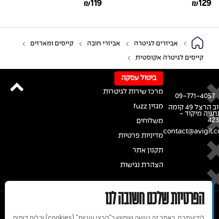
119
129
₪
₪
אביזרים לגיטרה
אביזרי חובה
קייסים ומארזים
קייסים לגיטרה אקוסטית
ביטול עסקה
מרכז שירות לגיטרות
09-771-4057
מגזין fuzz
רחוב הרצל 49 קומה
נתניה מיקוד -
42
משלוחים
contact@avigil.co
מדיניות פרטיות
תקנון אתר
הצהרת נגישות
הפרטיות שלכם חשובה לנו
לידיעתכם, באתר זה נעשה שימוש ב"קבצי עוגיות" (cookies) וכלים דומים