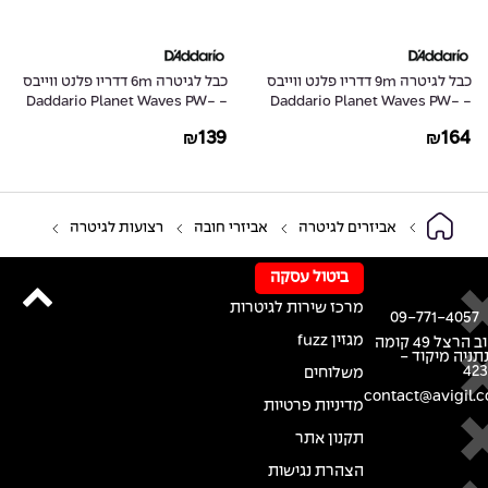
כבל לגיטרה 9m דדריו פלנט ווייבס
כבל לגיטרה 6m דדריו פלנט ווייבס
- Daddario Planet Waves PW-
- Daddario Planet Waves PW-
G-20
G-30
139
164
₪
₪
אביזרים לגיטרה
אביזרי חובה
רצועות לגיטרה
ביטול עסקה
מרכז שירות לגיטרות
09-771-4057
מגזין fuzz
רחוב הרצל 49 קומה
נתניה מיקוד -
42
משלוחים
contact@avigil.co
מדיניות פרטיות
תקנון אתר
הצהרת נגישות