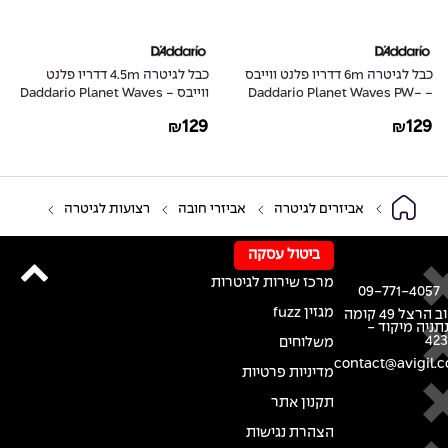
כבל לגיטרה 6m דדריו פלנט ווייבס
כבל לגיטרה 4.5m דדריו פלנט
- Daddario Planet Waves PW-
ווייבס - Daddario Planet Waves
PW-G-15
GRA-20
129
129
₪
₪
אביזרים לגיטרה
אביזרי חובה
רצועות לגיטרה
ביטול עסקה
מרכז שירות לגיטרות
09-771-4057
מגזין fuzz
רחוב הרצל 49 קומה
נתניה מיקוד -
42
משלוחים
contact@avigil.co
מדיניות פרטיות
תקנון אתר
הצהרת נגישות