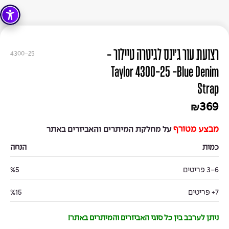
רצועת עור ג'ינס לגיטרה טיילור -
4300-25
Taylor 4300-25 -Blue Denim
Strap
369
₪
מבצע מטורף
על מחלקת המיתרים והאביזרים באתר
כמות
הנחה
3-6 פריטים
%5
7+ פריטים
%15
ניתן לערבב בין כל סוגי האביזרים והמיתרים באתר!