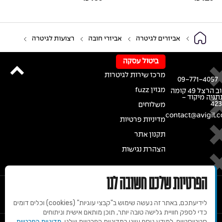
אביזרים לגיטרה
אביזרי חובה
רצועות לגיטרה
ביטול עסקה
מרכז שירות לגיטרות
09-771-4057
מגזין fuzz
רחוב הרצל 49 קומה
נתניה מיקוד -
42
משלוחים
contact@avigil.co
מדיניות פרטיות
תקנון אתר
הצהרת נגישות
הפרטיות שלכם חשובה לנו
לידיעתכם, באתר זה נעשה שימוש ב"קבצי עוגיות" (cookies) וכלים דומים
כדי לספק חוויית גלישה טובה יותר, תוכן מותאם אישית וניתוחים
סטטיסטיים. למידע נוסף עיינו במדיניות הפרטיות שלנו.
מדיניות הפרטיות