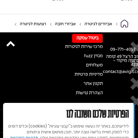
אביזרים לגיטרה
אביזרי חובה
רצועות לגיטרה
ביטול עסקה
מרכז שירות לגיטרות
09-771-4057
מגזין fuzz
רחוב הרצל 49 קומה
נתניה מיקוד -
42
משלוחים
contact@avigil.co
מדיניות פרטיות
תקנון אתר
הצהרת נגישות
הפרטיות שלכם חשובה לנו
לידיעתכם, באתר זה נעשה שימוש ב"קבצי עוגיות" (cookies) וכלים דומים
כדי לספק חוויית גלישה טובה יותר, תוכן מותאם אישית וניתוחים
סטטיסטיים. למידע נוסף עיינו במדיניות הפרטיות שלנו.
מדיניות הפרטיות