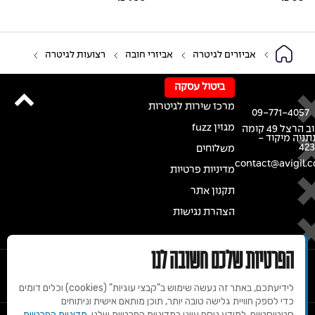
אביזרים לגיטרה
אביזרי חובה
רצועות לגיטרה
ביטול עסקה
מרכז שירות לגיטרות
09-771-4057
מגזין fuzz
רחוב הרצל 49 קומה
נתניה מיקוד -
42
משלוחים
contact@avigil.co
מדיניות פרטיות
תקנון אתר
הצהרת נגישות
הפרטיות שלכם חשובה לנו
לידיעתכם, באתר זה נעשה שימוש ב"קבצי עוגיות" (cookies) וכלים דומים
כדי לספק חוויית גלישה טובה יותר, תוכן מותאם אישית וניתוחים
סטטיסטיים. למידע נוסף עיינו במדיניות הפרטיות שלנו.
מדיניות הפרטיות