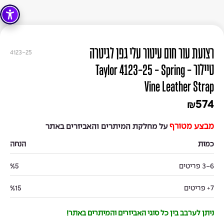
רצועת עור חום עיטור עלי גפן לגיטרה
4123-25
טיילור - Taylor 4123-25 - Spring
Vine Leather Strap
574
₪
מבצע מטורף
על מחלקת המיתרים והאביזרים באתר
כמות
הנחה
3-6 פריטים
%5
7+ פריטים
%15
ניתן לערבב בין כל סוגי האביזרים והמיתרים באתר!