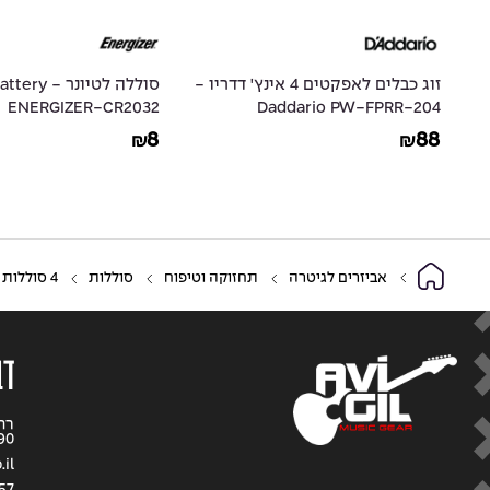
זוג כבלים לאפקטים 4 אינץ' דדריו -
סוללה לטיונר
ENERGIZER-CR2032
Daddario PW-FPRR-204
8
88
₪
₪
אביזרים לגיטרה
תחזוקה וטיפוח
סוללות
4 סוללות AA 1.5V ENERGIZER Industrial Alkaline Battery LR6 4Pack – 1.5 AA
דב
90
il