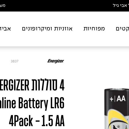
אבי גיל
משלו
טים
מפוחיות
אוזניות ומיקרופונים
אביז
3837
4 סוללות ZER
aline Battery LR6
4Pack - 1.5 AA