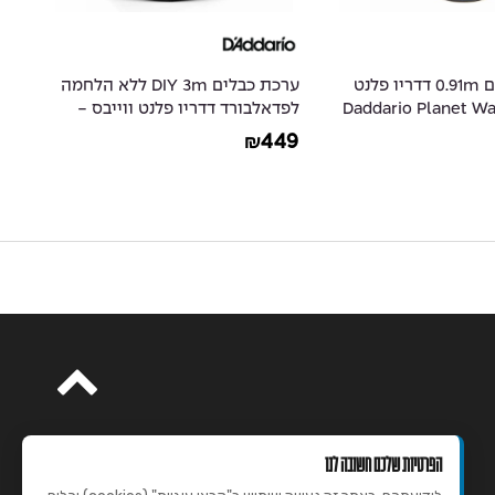
כבל לאפקטים 0.91m דדריו פלנט
ערכת כבלים DIY 3m ללא הלחמה
ס - Daddario Planet Waves
לפדאלבורד דדריו פלנט ווייבס -
R03
AA
Daddario Planet Waves PW-
P
15
449
₪
GPKIT-10
הפרטיות שלכם חשובה לנו