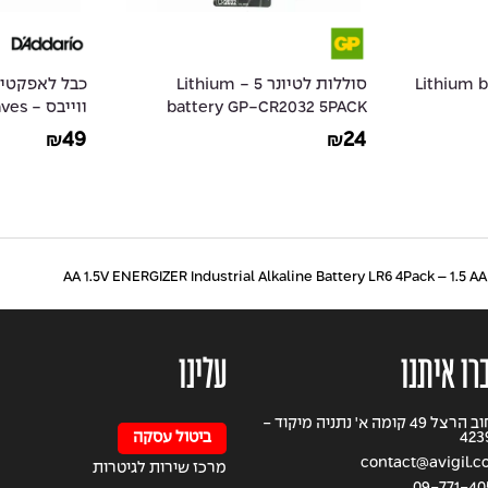
 - Lithium battery
סוללות לטיונר 5 - Lithium
battery GP-CR2032 5PACK
ווייב
W-CGTP-03
49
24
₪
₪
רו איתנו
עלינו
רחוב הרצל 49 קומה א' נתניה מיקוד -
423
ביטול עסקה
contact@avigil.co.
מרכז שירות לגיטרות