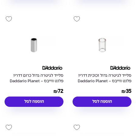
סלייד לגיטרה גדול זכוכית דדריו
סלייד לגיטרה גדול כרום דדריו
פלנט ווייבס - Daddario Planet
פלנט ווייבס - Daddario Planet
Waves PWCBS-SL Chrome
Waves PWGS-SL Glass Slide
72
35
₪
₪
Slide Large
Large
הוספה לסל
הוספה לסל