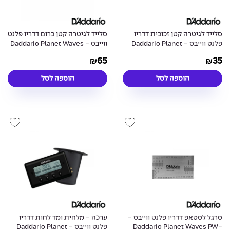
סלייד לגיטרה קטן זכוכית דדריו
סלייד לגיטרה קטן כרום דדריו פלנט
פלנט ווייבס - Daddario Planet
ווייבס - Daddario Planet Waves
PWCBS-SS Chrome Slide
Waves PWGS-SS Glass Slide
65
35
₪
₪
Small
Small
הוספה לסל
הוספה לסל
סרגל לסטאפ דדריו פלנט ווייבס -
ערכה - מלחית ומד לחות דדריו
Daddario Planet Waves PW-
פלנט ווייבס - Daddario Planet