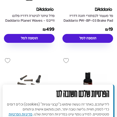
פד מעצור לכפתורי חוגה דדריו
פדל טיונר לגיטרה דדריו פלנט
Daddario PW-BP-03 Brake Pad
ווייבס - Daddario Planet Waves
PW-CT-20 Pedal Tuner
3Pack
499
19
₪
₪
הוספה לסל
הוספה לסל
הפרטיות שלכם חשובה לנו
לידיעתכם, באתר זה נעשה שימוש ב"קבצי עוגיות" (cookies) וכלים דומים
כדי לספק חוויית גלישה טובה יותר, תוכן מותאם אישית וניתוחים
פוליש לגיטרה דדריו פלנט ווייבס -
פינים לגיטרה אקוסטית אבוני -
סטטיסטיים. למידע נוסף עיינו במדיניות הפרטיות שלנו.
מדיניות הפרטיות
Daddario Planet Waves PWPS1
Daddario Planet Waves PW-