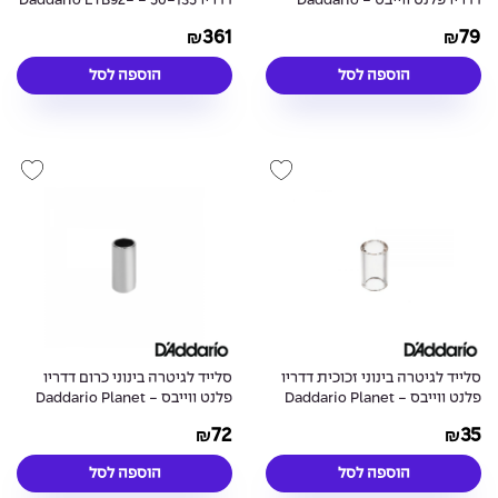
דדריו פלנט ווייבס - Daddario
דדריו 50-135 - Daddario ETB92-
5 Nylon Tapewound
PW-GBMT-01 Guitar Multi-Tool
361
79
₪
₪
הוספה לסל
הוספה לסל
סלייד לגיטרה בינוני זכוכית דדריו
סלייד לגיטרה בינוני כרום דדריו
פלנט ווייבס - Daddario Planet
פלנט ווייבס - Daddario Planet
Waves PWCBS-SM Chrome
Waves PWGS-SM Glass Slide
72
35
₪
₪
Slide Medium
Medium
הוספה לסל
הוספה לסל