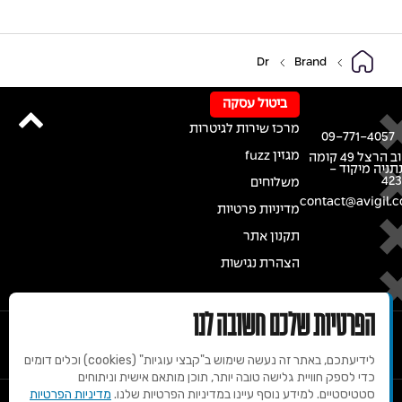
Dr
Brand
ביטול עסקה
מרכז שירות לגיטרות
09-771-4057
מגזין fuzz
רחוב הרצל 49 קומה
נתניה מיקוד -
42
משלוחים
contact@avigil.co
מדיניות פרטיות
תקנון אתר
הצהרת נגישות
הפרטיות שלכם חשובה לנו
לידיעתכם, באתר זה נעשה שימוש ב"קבצי עוגיות" (cookies) וכלים דומים
כדי לספק חוויית גלישה טובה יותר, תוכן מותאם אישית וניתוחים
סטטיסטיים. למידע נוסף עיינו במדיניות הפרטיות שלנו.
מדיניות הפרטיות