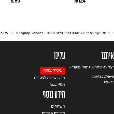
89
124
₪
₪
oning 3pack
חומר ניקוי והברקה לגיטרה דדריו פלנט ווייבס – Daddario Planet Waves PW-PL-03 Spray Cleaner
איתנו
עלינו
רחוב הרצל 49 קומה א' נתניה מיקוד -
ביטול עסקה
contact@avigi
מרכז שירות לגיטרות
09-77
מגזין fuzz
מידע נוסף
משלוחים
מדיניות פרטיות