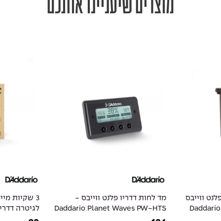
מוצרים שיעניינו אותכם
לנט ווייבס
מד לחות דדריו פלנט ווייבס -
3 שקיות מי
- Daddar
Daddario Planet Waves PW-HTS
לגיטרה דדריו
t Waves PW-
Hygrometer
Uk