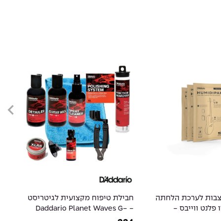
יצבות לערכת הלחתה
חבילת טיפוח מקצועית לגיטריסט
חב
 פלנט ווייבס -
- Daddario Planet Waves G-
-
ar
KIT-4 Professional Guitar
Daddario Plane