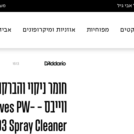
אבי גיל
משלו
טים
מפוחיות
אוזניות ומיקרופונים
אביז
1613
חומר ניקוי והברקה
ווייבס - PW
3 Spray Cleaner