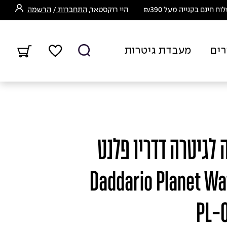
ח חינם בקנייה מעל ₪390
היי רוקסטאר,
התחברות
/
הרשמה
רים
מעבדת גיטרות
 לגיטרה דדריו פלנט
Daddario Planet Waves -
PL-0