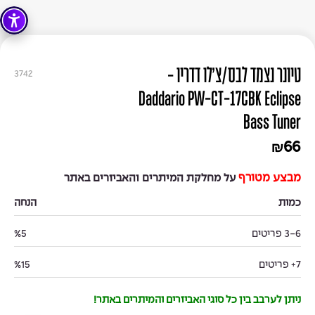
טיונר נצמד לבס/צ'לו דדריו -
3742
Daddario PW-CT-17CBK Eclipse
Bass Tuner
66
₪
מבצע מטורף
על מחלקת המיתרים והאביזרים באתר
כמות
הנחה
3-6 פריטים
%5
7+ פריטים
%15
ניתן לערבב בין כל סוגי האביזרים והמיתרים באתר!