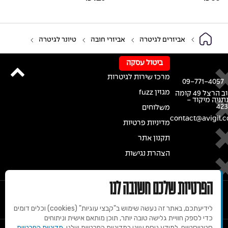
אביזרים לגיטרה
אביזרי חובה
טיונר לגיטרה
ביטול עסקה
מרכז שירות לגיטרות
09-771-4057
מגזין fuzz
רחוב הרצל 49 קומה
נתניה מיקוד -
42
משלוחים
contact@avigil.co
מדיניות פרטיות
תקנון אתר
הצהרת נגישות
הפרטיות שלכם חשובה לנו
לידיעתכם, באתר זה נעשה שימוש ב"קבצי עוגיות" (cookies) וכלים דומים
כדי לספק חוויית גלישה טובה יותר, תוכן מותאם אישית וניתוחים
סטטיסטיים. למידע נוסף עיינו במדיניות הפרטיות שלנו.
מדיניות הפרטיות