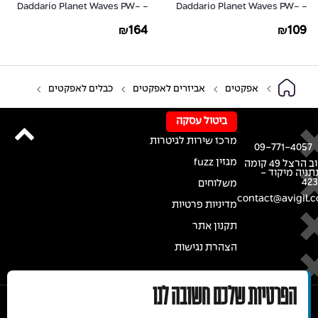
- Daddario Planet Waves PW-
- Daddario Planet Waves PW-
G-30
GRA-10
164
109
₪
₪
אפקטים
אביזרים לאפקטים
כבלים לאפקטים
ביטול עסקה
מרכז שירות לגיטרות
09-771-4057
מגזין fuzz
רחוב הרצל 49 קומה
נתניה מיקוד -
42
משלוחים
contact@avigil.co
מדיניות פרטיות
תקנון אתר
הצהרת נגישות
הפרטיות שלכם חשובה לנו