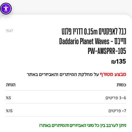
כבל לאפקטים 0.15m דדריו פלנט
1547
ווייבס - Daddario Planet Waves
PW-AMSPRR-105
135
₪
מבצע מטורף
על מחלקת המיתרים והאביזרים באתר
כמות
הנחה
3-6 פריטים
%5
7+ פריטים
%15
ניתן לערבב בין כל סוגי האביזרים והמיתרים באתר!