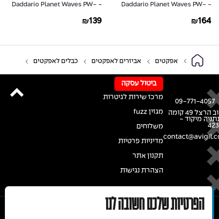
- Daddario Planet Waves PW-
- Daddario Planet Waves PW-
AGLRA-10
G-30
139
164
₪
₪
אפקטים
אביזרים לאפקטים
כבלים לאפקטים
ביטול עסקה
מרכז שירות לגיטרות
09-771-4057
מגזין fuzz
רחוב הרצל 49 קומה
נתניה מיקוד -
42
משלוחים
contact@avigil.co
מדיניות פרטיות
תקנון אתר
הצהרת נגישות
הפרטיות שלכם חשובה לנו