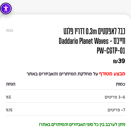
כבל לאפקטים 0.3m דדריו פלנט
1555
ווייבס - Daddario Planet Waves
PW-CGTP-01
39
₪
מבצע מטורף
על מחלקת המיתרים והאביזרים באתר
כמות
הנחה
3-6 פריטים
%5
7+ פריטים
%15
ניתן לערבב בין כל סוגי האביזרים והמיתרים באתר!