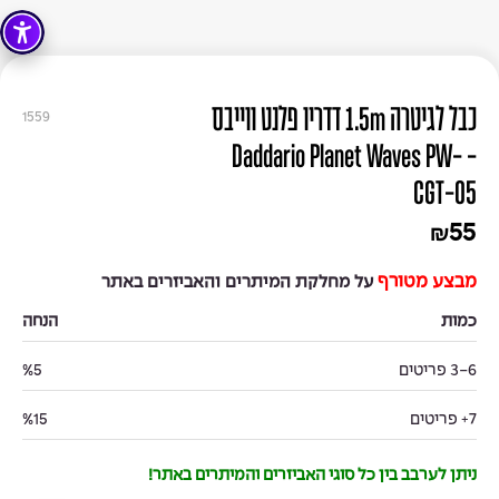
כבל לגיטרה 1.5m דדריו פלנט ווייבס
1559
- Daddario Planet Waves PW-
CGT-05
55
₪
מבצע מטורף
על מחלקת המיתרים והאביזרים באתר
כמות
הנחה
3-6 פריטים
%5
7+ פריטים
%15
ניתן לערבב בין כל סוגי האביזרים והמיתרים באתר!