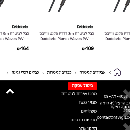
כבל לגיטרה 3m דדריו פלנט ווייבס
כבל לגיטרה 9m דדריו פלנט ווייבס
- Daddario Planet Waves PW-
- Daddario Planet Waves PW-
G-30
GRA-10
164
109
₪
₪
אביזרים לגיטרה
כבלים לגיטרות
כבלים לכלי נגינה
ביטול עסקה
מרכז שירות לגיטרות
09-771-4057
מגזין fuzz
רחוב הרצל 49 קומה
נתניה מיקוד -
42
משלוחים
contact@avigil.co
מדיניות פרטיות
תקנון אתר