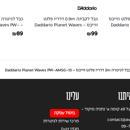
6 דדריו פלנט ווייבס
כבל לקבינה 0.9m דדריו פלנט
- Daddar
ווייבס - Daddario Planet Waves
 Waves PW-
CGT-20
PW-S-03
89
99
₪
₪
ל לגיטרה 3m דדריו פלנט ווייבס – Daddario Planet Waves PW-AMSG-10
יתנו
עלינו
רחוב הרצל 49 קומה א' נתניה מיקוד -
ביטול עסקה
contact@avi
מרכז שירות לגיטרות
09-7
מגזין fuzz