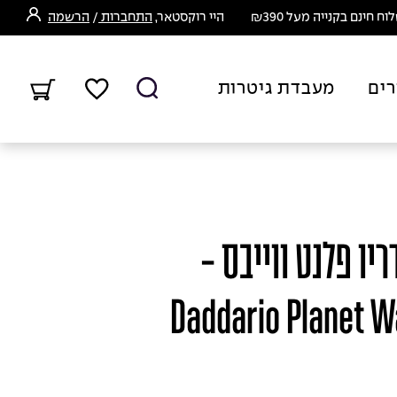
ח חינם בקנייה מעל ₪390
היי רוקסטאר,
התחברות
/
הרשמה
רים
מעבדת גיטרות
לגיטרה 3m דדריו פלנט ווייבס -
Daddario Planet 