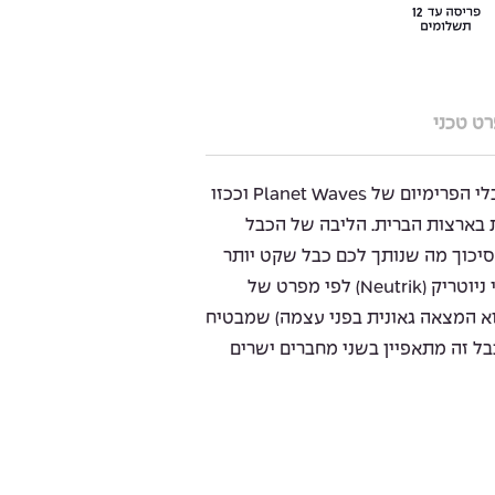
ט טכני
ה American Stage היא סדרת כבלי הפרימיום של Planet Waves וככזו
 בארצות הברית. הליבה של הכבל
שויה נחושת טהורה ובעלת 95% סיכוך מה שנותך לכם כבל שקט יותר
ואמין יותר. המחברים בנויים על ידי ניוטריק (Neutrik) לפי מפרט של
וללים את ה Geo Tip (שהוא המצאה גאונית בפני עצמה) שמבטיח
בל זה מתאפיין בשני מחברים ישרים