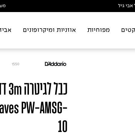
אבי גיל
משלו
טים
מפוחיות
אוזניות ומיקרופונים
אביז
1550
כבל 
Waves PW-AMSG-
10