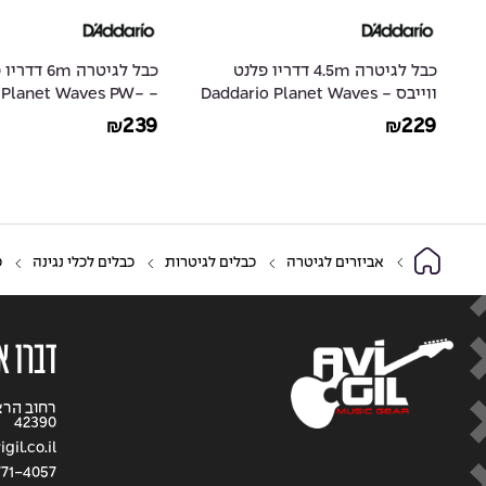
ס
כבל לגיטרה 4.5m דדריו פלנט
כבל לגיטרה m
ווייבס - Daddario Planet Waves
io Planet Waves PW-
AMSGRA-20
PW-AMSGRR-15
239
229
₪
₪
אביזרים לגיטרה
כבלים לגיטרות
כבלים לכלי נגינה
כב
דברו א
42390
gil.co.il
71-4057