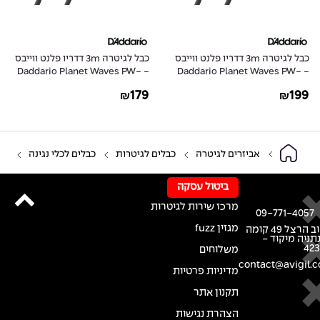
כבל לגיטרה 3m דדריו פלנט ווייבס
כבל לגיטרה 3m דדריו פלנט ווייבס
- Daddario Planet Waves PW-
- Daddario Planet Waves PW-
AMSG-10
AMSGRR-10
179
199
₪
₪
אביזרים לגיטרה
כבלים לגיטרות
כבלים לכלי נגינה
ביטול עסקה
מרכז שירות לגיטרות
09-771-4057
מגזין fuzz
רחוב הרצל 49 קומה
נתניה מיקוד -
42
משלוחים
contact@avigil.co
מדיניות פרטיות
תקנון אתר
הצהרת נגישות