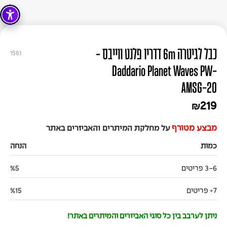
כבל לגיטרה 6m דדריו פלנט ווייבס -
1561
Daddario Planet Waves PW-
AMSG-20
219
₪
מבצע מטורף
על מחלקת המיתרים והאביזרים באתר
כמות
הנחה
3-6 פריטים
%5
7+ פריטים
%15
ניתן לערבב בין כל סוגי האביזרים והמיתרים באתר!