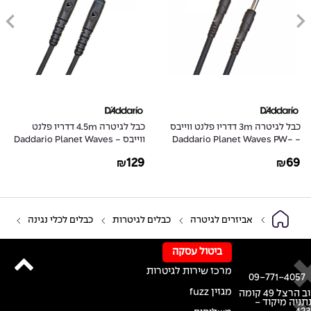
כבל לגיטרה 3m דדריו פלנט ווייבס
כבל לגיטרה 4.5m דדריו פלנט
- Daddario Planet Waves PW-
ווייבס - Daddario Planet Waves
PW-G-15
CGT-10
129
69
₪
₪
אביזרים לגיטרה
כבלים לגיטרות
כבלים לכלי נגינה
ביטול עסקה
מרכז שירות לגיטרות
09-771-4057
מגזין fuzz
רחוב הרצל 49 קומה
נתניה מיקוד -