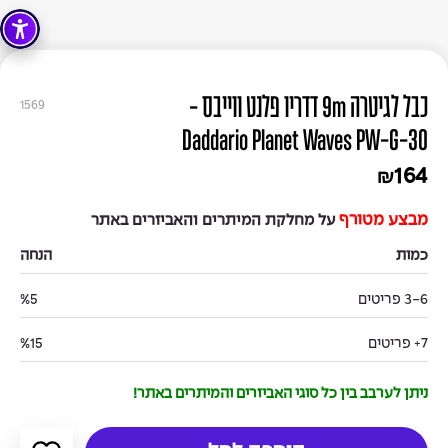
כבל לגיטרה 9m דדריו פלנט ווייבס -
1569
Daddario Planet Waves PW-G-30
164
₪
מבצע מטורף
על מחלקת המיתרים והאביזרים באתר
כמות
הנחה
3-6 פריטים
%5
7+ פריטים
%15
ניתן לערבב בין כל סוגי האביזרים והמיתרים באתר!