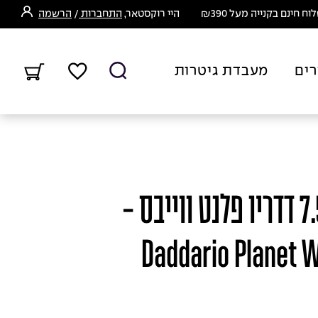
ח חינם בקנייה מעל ₪390
היי רוקסטאר,
התחברות
/
הרשמה
רים
מעבדת גיטרות
כבל למיקרופון 7.5M דדריו פלנט ווייבס -
Daddario Planet