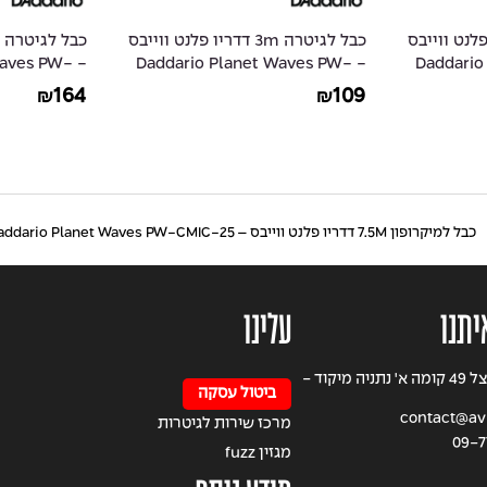
6 דדריו פלנט ווייבס
כבל לגיטרה 3m דדריו פלנט ווייבס
 Waves PW-
- Daddario Planet Waves PW-
- Daddar
G-30
GRA-10
164
109
₪
₪
כבל למיקרופון 7.5M דדריו פלנט ווייבס – Daddario Planet Waves PW-CMIC-25
יתנו
עלינו
רחוב הרצל 49 קומה א' נתניה מיקוד -
ביטול עסקה
contact@avig
מרכז שירות לגיטרות
09-7
מגזין fuzz