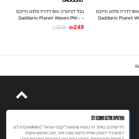
כבל לגיטרה 9m דדריו פלנט ווייבס
כבל לגיטרה 9m דדריו פלנט ווייבס
-
- Daddario Planet Waves PW-
- Daddario Planet
20
AMSK-30
29
319
249
₪
₪
הפרטיות שלכם חשובה לנו
לידיעתכם, באתר זה נעשה שימוש ב"קבצי עוגיות" (cookies) וכלים
דומים כדי לספק חוויית גלישה טובה יותר, תוכן מותאם אישית
וניתוחים סטטיסטיים. למידע נוסף עיינו במדיניות הפרטיות שלנו.