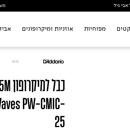
אבי גיל
משלו
טים
מפוחיות
אוזניות ומיקרופונים
אביז
1572
 Waves PW-CMIC-
25