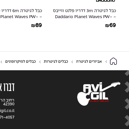
ס
כבל לגיטרה 3m דדריו פלנט ווייבס
כבל לגיטרה m
io Planet Waves PW-
- Daddario Planet Waves PW-
CGT-20
CGTRA-10
89
69
₪
₪
אביזרים לגיטרה
כבלים לגיטרות
כבלים למיקרופונים
דברו א
42390
il.co.il
71-4057