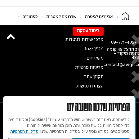
אביזרים לגיטרה
שדרוגים לגיטרות
כפתורים
ביטול עסקה
מרכז שירות לגיטרות
09-771-4057
מגזין fuzz
רחוב הרצל 49 קומה
נתניה מיקוד -
42
משלוחים
contact@avigil.co
מדיניות פרטיות
תקנון אתר
הצהרת נגישות
הפרטיות שלכם חשובה לנו
לידיעתכם, באתר זה נעשה שימוש ב"קבצי עוגיות" (cookies) וכלים דומים
כדי לספק חוויית גלישה טובה יותר, תוכן מותאם אישית וניתוחים
סטטיסטיים. למידע נוסף עיינו במדיניות הפרטיות שלנו.
מדיניות הפרטיות
© 2020 זכויות שמורות למרכז הגיטרות של אבי גיל