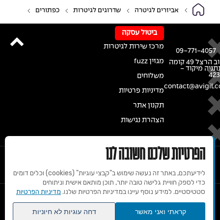
אביזרים לגיטרה
שדרוגים לגיטרות
כפתורים
ביטול עסקה
מרכז שירות לגיטרות
09-771-4057
מגזין fuzz
רחוב הרצל 49 קומה
נתניה מיקוד -
42
משלוחים
contact@avigil.co
מדיניות פרטיות
תקנון אתר
הצהרת נגישות
הפרטיות שלכם חשובה לנו
לידיעתכם, באתר זה נעשה שימוש ב"קבצי עוגיות" (cookies) וכלים דומים
כדי לספק חוויית גלישה טובה יותר, תוכן מותאם אישית וניתוחים
סטטיסטיים. למידע נוסף עיינו במדיניות הפרטיות שלנו.
מדיניות הפרטיות
© 2020 זכויות שמורות למרכז הגיטרות של אבי גיל
קראתי ואני מאשר
דחה עוגיות לא חיוניות