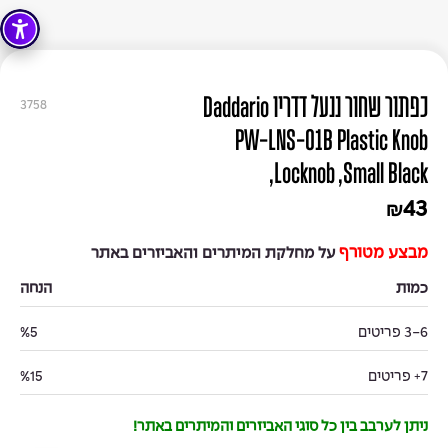
כפתור שחור ננעל דדריו Daddario
3758
PW-LNS-01B Plastic Knob
,Locknob ,Small Black
43
₪
מבצע מטורף
על מחלקת המיתרים והאביזרים באתר
כמות
הנחה
3-6 פריטים
%5
7+ פריטים
%15
ניתן לערבב בין כל סוגי האביזרים והמיתרים באתר!