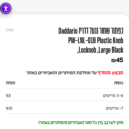
כפתור שחור ננעל דדריו Daddario
3760
PW-LNL-01B Plastic Knob
,Locknob ,Large Black
45
₪
מבצע מטורף
על מחלקת המיתרים והאביזרים באתר
כמות
הנחה
3-6 פריטים
%5
7+ פריטים
%15
ניתן לערבב בין כל סוגי האביזרים והמיתרים באתר!