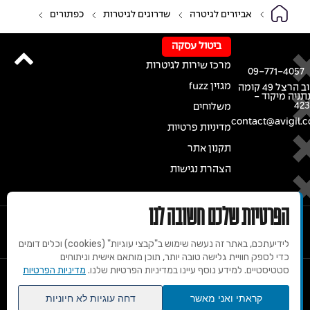
אביזרים לגיטרה
שדרוגים לגיטרות
כפתורים
ביטול עסקה
מרכז שירות לגיטרות
09-771-4057
מגזין fuzz
רחוב הרצל 49 קומה
נתניה מיקוד -
42
משלוחים
contact@avigil.co
מדיניות פרטיות
תקנון אתר
הצהרת נגישות
הפרטיות שלכם חשובה לנו
לידיעתכם, באתר זה נעשה שימוש ב"קבצי עוגיות" (cookies) וכלים דומים
כדי לספק חוויית גלישה טובה יותר, תוכן מותאם אישית וניתוחים
סטטיסטיים. למידע נוסף עיינו במדיניות הפרטיות שלנו.
מדיניות הפרטיות
© 2020 זכויות שמורות למרכז הגיטרות של אבי גיל
קראתי ואני מאשר
דחה עוגיות לא חיוניות