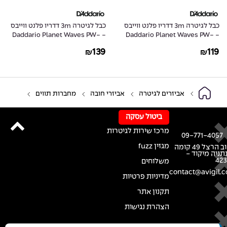
כבל לגיטרה 3m דדריו פלנט ווייבס
כבל לגיטרה 3m דדריו פלנט ווייבס
- Daddario Planet Waves PW-
- Daddario Planet Waves PW-
AGLRA-10
G-10
139
119
₪
₪
אביזרים לגיטרה
אביזרי חובה
מחברות תווים
ביטול עסקה
מרכז שירות לגיטרות
09-771-4057
מגזין fuzz
רחוב הרצל 49 קומה
נתניה מיקוד -
42
משלוחים
contact@avigil.co
מדיניות פרטיות
תקנון אתר
הצהרת נגישות