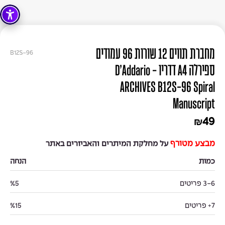
מחברת תווים 12 שורות 96 עמודים
B12S-96
ספירלה A4 דדריו - D'Addario
ARCHIVES B12S-96 Spiral
Manuscript
49
₪
מבצע מטורף
על מחלקת המיתרים והאביזרים באתר
כמות
הנחה
3-6 פריטים
%5
7+ פריטים
%15