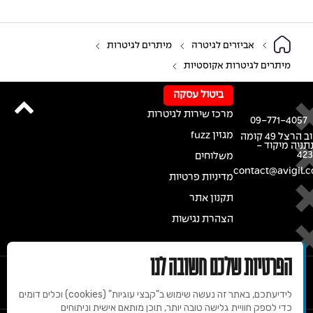
אביזרים לגיטרה
מיתרים לגיטרות
מיתרים לגיטרות אקוסטיות
ביטול עסקה
מרכז שירות לגיטרות
09-771-4057
מגזין fuzz
רחוב הרצל 49 קומה
נתניה מיקוד -
42
משלוחים
contact@avigil.co
מדיניות פרטיות
תקנון אתר
הצהרת נגישות
הפרטיות שלכם חשובה לנו
לידיעתכם, באתר זה נעשה שימוש ב"קבצי עוגיות" (cookies) וכלים דומים
כדי לספק חוויית גלישה טובה יותר, תוכן מותאם אישית וניתוחים