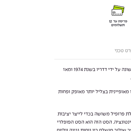
ט טכני
מיתרי EJ פוספור ברונז הוצגו לראשונה על ידי דדריו בשנת 1974 ומאז
2080 הסדרה הזו מאופיינית בצליל יותר מאופק ופחות
ת פרופיל משושה בכדי לייצר יציבות
נטונציה. הסט הזה הוא הסט הפופלרי
 שילוב מושלם בין נוחות נגינה ווליום