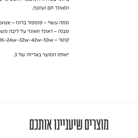
וסאונד חם ועוטף..
ממה עשוי – פוספור ברונז – phosphor bronze
מבנה – ראונד וואונד על ליבה משושה-ound on hex core
קוטר – 12-16-24w-32w-42w-53w
*אותו המוצר באריזה של 3.
מוצרים שיעניינו אותכם