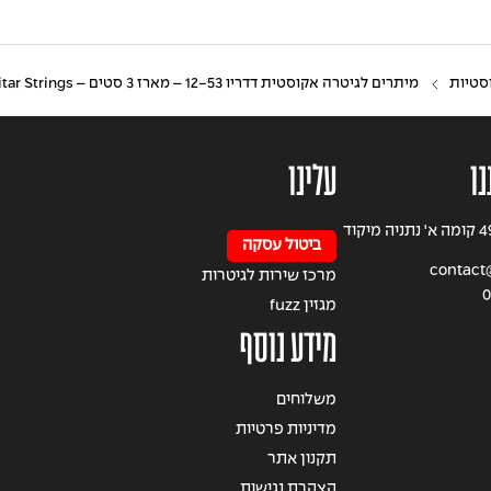
סטיות
מיתרים לגיטרה אקוסטית דדריו 12-53 – מארז 3 סטים – Daddario EJ16-3D Phosphor Bronze Acoustic Guitar Strings
נו
עלינו
רחוב הרצל 49 קומה א' נתניה מיקוד
ביטול עסקה
contact@
מרכז שירות לגיטרות
0
מגזין fuzz
מידע נוסף
משלוחים
מדיניות פרטיות
תקנון אתר
הצהרת נגישות