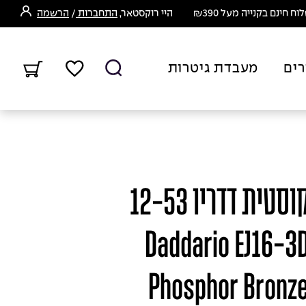
ח חינם בקנייה מעל ₪390
היי רוקסטאר,
התחברות
/
הרשמה
רים
מעבדת גיטרות
מיתרים לגיטרה אקוסטית דדריו 12-53
 מארז 3 סטים - Daddario EJ16-3D
Phosphor Bronze