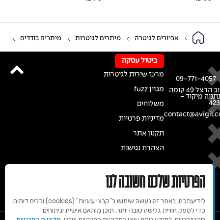
אביזרים לגיטרה
מיתרים לגיטרות
מיתרים בודדים
ביטול עסקה
מרכז שירות לגיטרות
09-771-4057
מגזין fuzz
רחוב הרצל 49 קומה
נתניה מיקוד -
42
משלוחים
contact@avigil.co
מדיניות פרטיות
תקנון אתר
הצהרת נגישות
הפרטיות שלכם חשובה לנו
לידיעתכם, באתר זה נעשה שימוש ב"קבצי עוגיות" (cookies) וכלים דומים
כדי לספק חוויית גלישה טובה יותר, תוכן מותאם אישית וניתוחים
סטטיסטיים. למידע נוסף עיינו במדיניות הפרטיות שלנו.
מדיניות הפרטיות