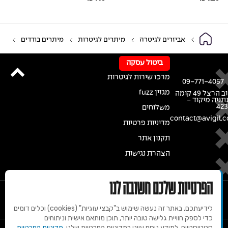
אביזרים לגיטרה
מיתרים לגיטרות
מיתרים בודדים
ביטול עסקה
מרכז שירות לגיטרות
09-771-4057
מגזין fuzz
רחוב הרצל 49 קומה
נתניה מיקוד -
42
משלוחים
contact@avigil.co
מדיניות פרטיות
תקנון אתר
הצהרת נגישות
הפרטיות שלכם חשובה לנו
לידיעתכם, באתר זה נעשה שימוש ב"קבצי עוגיות" (cookies) וכלים דומים
כדי לספק חוויית גלישה טובה יותר, תוכן מותאם אישית וניתוחים
סטטיסטיים. למידע נוסף עיינו במדיניות הפרטיות שלנו.
מדיניות הפרטיות