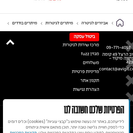
אביזרים לגיטרה
מיתרים לגיטרות
מיתרים בודדים
ביטול עסקה
מרכז שירות לגיטרות
09-771-4057
מגזין fuzz
רחוב הרצל 49 קומה
נתניה מיקוד -
42
משלוחים
contact@avigil.co
מדיניות פרטיות
תקנון אתר
הצהרת נגישות
הפרטיות שלכם חשובה לנו
לידיעתכם, באתר זה נעשה שימוש ב"קבצי עוגיות" (cookies) וכלים דומים
כדי לספק חוויית גלישה טובה יותר, תוכן מותאם אישית וניתוחים
סטטיסטיים. למידע נוסף עיינו במדיניות הפרטיות שלנו.
מדיניות הפרטיות