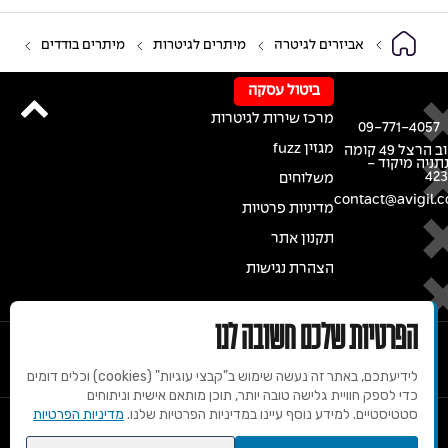
אביזרים לגיטרה
מיתרים לגיטרות
מיתרים בודדים
ביטול עסקה
מרכז שירות לגיטרות
09-771-4057
מגזין fuzz
רחוב הרצל 49 קומה
נתניה מיקוד -
42
משלוחים
contact@avigil.co
מדיניות פרטיות
תקנון אתר
הצהרת נגישות
הפרטיות שלכם חשובה לנו
לידיעתכם, באתר זה נעשה שימוש ב"קבצי עוגיות" (cookies) וכלים דומים
כדי לספק חוויית גלישה טובה יותר, תוכן מותאם אישית וניתוחים
סטטיסטיים. למידע נוסף עיינו במדיניות הפרטיות שלנו.
מדיניות הפרטיות
© 2020 זכויות שמורות למרכז הגיטרות של אבי גיל