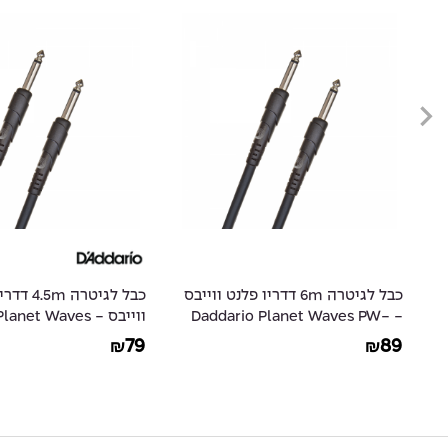
ס
כבל לגיטרה 6m דדריו פלנט ווייבס
כבל לגיטרה m
- Daddario Planet Waves PW-
ווייבס - et Waves
PW-CGT-15
CGT-20
79
89
₪
₪