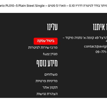
תר בודד לגיטרה דדריו 0.10 – מארז 5 סטים – Daddario PL010-5 Plain Steel Single
 איתנו
עלינו
רחוב הרצל 49 קומה א' נתניה מיקוד -
ביטול עסקה
contact@avigil
מרכז שירות לגיטרות
09-771
מגזין fuzz
מידע נוסף
משלוחים
מדיניות פרטיות
תקנון אתר
הצהרת נגישות