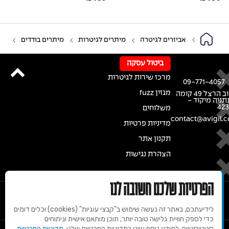
אביזרים לגיטרה
מיתרים לגיטרות
מיתרים בודדים
ביטול עסקה
מרכז שירות לגיטרות
09-771-4057
מגזין fuzz
רחוב הרצל 49 קומה
נתניה מיקוד -
42
משלוחים
contact@avigil.co
מדיניות פרטיות
תקנון אתר
הצהרת נגישות
הפרטיות שלכם חשובה לנו
לידיעתכם, באתר זה נעשה שימוש ב"קבצי עוגיות" (cookies) וכלים דומים
כדי לספק חוויית גלישה טובה יותר, תוכן מותאם אישית וניתוחים
סטטיסטיים. למידע נוסף עיינו במדיניות הפרטיות שלנו.
מדיניות הפרטיות