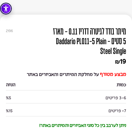
מיתר בודד לגיטרה דדריו 0.11 - מארז
2196
5 סטים - Daddario PL011-5 Plain
Steel Single
19
₪
מבצע מטורף
על מחלקת המיתרים והאביזרים באתר
כמות
הנחה
3-6 פריטים
%5
7+ פריטים
%15
ניתן לערבב בין כל סוגי האביזרים והמיתרים באתר!