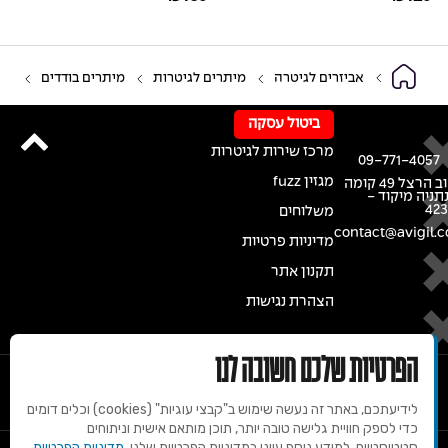
אביזרים לגיטרה
מיתרים לגיטרות
מיתרים בודדים
ביטול עסקה
מרכז שירות לגיטרות
09-771-4057
מגזין fuzz
רחוב הרצל 49 קומה
נתניה מיקוד -
42
משלוחים
contact@avigil.co
מדיניות פרטיות
תקנון אתר
הצהרת נגישות
הפרטיות שלכם חשובה לנו
לידיעתכם, באתר זה נעשה שימוש ב"קבצי עוגיות" (cookies) וכלים דומים
כדי לספק חוויית גלישה טובה יותר, תוכן מותאם אישית וניתוחים
סטטיסטיים. למידע נוסף עיינו במדיניות הפרטיות שלנו.
מדיניות הפרטיות