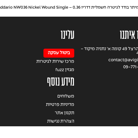
תר בודד לגיטרה חשמלית דדריו 0.36 – Daddario NW036 Nickel Wound Single
 איתנו
עלינו
רחוב הרצל 49 קומה א' נתניה מיקוד -
ביטול עסקה
contact@avigil
מרכז שירות לגיטרות
09-771
מגזין fuzz
מידע נוסף
משלוחים
מדיניות פרטיות
תקנון אתר
הצהרת נגישות