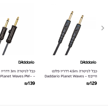
ס
כבל לגיטרה 4.5m דדריו פלנט
כבל לגיטרה m
ווייבס - Daddario Planet Waves
io Planet Waves PW-
AGL-10
PW-G-15
139
129
₪
₪