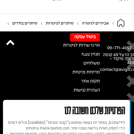
אביזרים לגיטרה
מיתרים לגיטרות
מיתרים בודדים
ביטול עסקה
מרכז שירות לגיטרות
09-771-4057
מגזין fuzz
רחוב הרצל 49 קומה
נתניה מיקוד -
42
משלוחים
contact@avigil.co
מדיניות פרטיות
תקנון אתר
הצהרת נגישות
הפרטיות שלכם חשובה לנו
לידיעתכם, באתר זה נעשה שימוש ב"קבצי עוגיות" (cookies) וכלים דומים
כדי לספק חוויית גלישה טובה יותר, תוכן מותאם אישית וניתוחים
סטטיסטיים. למידע נוסף עיינו במדיניות הפרטיות שלנו.
מדיניות הפרטיות