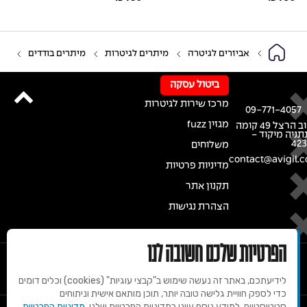
אביזרים לגיטרה
מיתרים לגיטרות
מיתרים בודדים
ביטול עסקה
מרכז שירות לגיטרות
09-771-4057
מגזין fuzz
רחוב הרצל 49 קומה
נתניה מיקוד -
42
משלוחים
contact@avigil.co
מדיניות פרטיות
תקנון אתר
הצהרת נגישות
הפרטיות שלכם חשובה לנו
לידיעתכם, באתר זה נעשה שימוש ב"קבצי עוגיות" (cookies) וכלים דומים
כדי לספק חוויית גלישה טובה יותר, תוכן מותאם אישית וניתוחים
סטטיסטיים. למידע נוסף עיינו במדיניות הפרטיות שלנו.
מדיניות הפרטיות