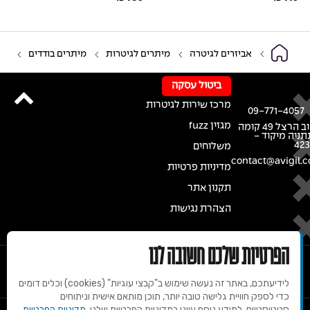
אביזרים לגיטרה
מיתרים לגיטרות
מיתרים בודדים
ביטול עסקה
מרכז שירות לגיטרות
09-771-4057
מגזין fuzz
רחוב הרצל 49 קומה
נתניה מיקוד -
42
משלוחים
contact@avigil.co
מדיניות פרטיות
תקנון אתר
הצהרת נגישות
הפרטיות שלכם חשובה לנו
לידיעתכם, באתר זה נעשה שימוש ב"קבצי עוגיות" (cookies) וכלים דומים
כדי לספק חוויית גלישה טובה יותר, תוכן מותאם אישית וניתוחים
סטטיסטיים. למידע נוסף עיינו במדיניות הפרטיות שלנו.
מדיניות הפרטיות