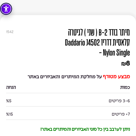
מיתר בודד B-2 ( שני ) לגיטרה
1542
קלאסית דדריו Daddario J4502
Nylon Single -
8
₪
מבצע מטורף
על מחלקת המיתרים והאביזרים באתר
כמות
הנחה
3-6 פריטים
%5
7+ פריטים
%15
ניתן לערבב בין כל סוגי האביזרים והמיתרים באתר!