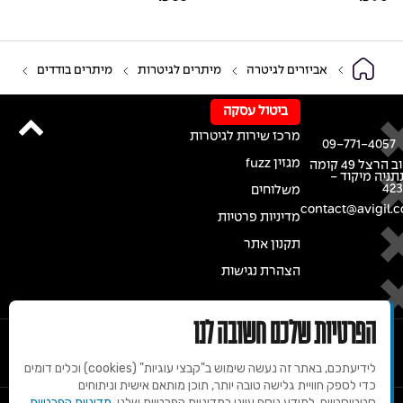
אביזרים לגיטרה
מיתרים לגיטרות
מיתרים בודדים
ביטול עסקה
מרכז שירות לגיטרות
09-771-4057
מגזין fuzz
רחוב הרצל 49 קומה
נתניה מיקוד -
42
משלוחים
contact@avigil.co
מדיניות פרטיות
תקנון אתר
הצהרת נגישות
הפרטיות שלכם חשובה לנו
לידיעתכם, באתר זה נעשה שימוש ב"קבצי עוגיות" (cookies) וכלים דומים
כדי לספק חוויית גלישה טובה יותר, תוכן מותאם אישית וניתוחים
סטטיסטיים. למידע נוסף עיינו במדיניות הפרטיות שלנו.
מדיניות הפרטיות