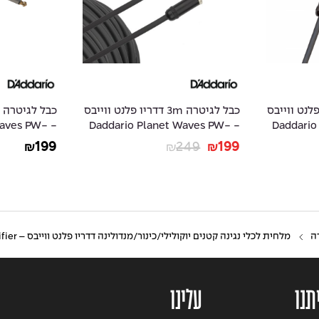
3 דדריו פלנט ווייבס
כבל לגיטרה 3m דדריו פלנט ווייבס
 Waves PW-
- Daddario Planet Waves PW-
- Daddar
AMSGRR-10
AMSK-10
199
249
199
₪
₪
₪
ה
מלחית לכלי נגינה קטנים יוקולילי/כינור/מנדולינה דדריו פלנט ווייבס – Daddario Planet Waves PW-SIH-01 Small Instrument Humidifier
תנו
עלינו