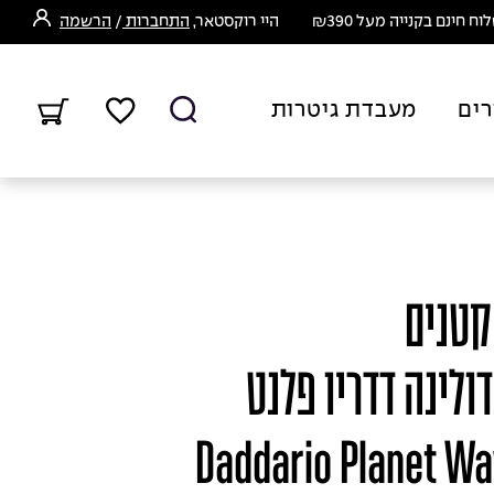
ח חינם בקנייה מעל ₪390
היי רוקסטאר,
התחברות
/
הרשמה
רים
מעבדת גיטרות
קטנים
דולינה דדריו פלנט
Daddario Planet Waves -