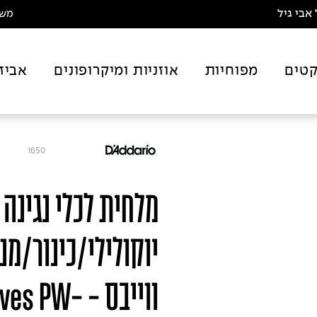
אבי גיל
משלו
טים
מפוחיות
אוזניות ומיקרופונים
אביז
1650
מלחית לכלי נגינה 
יוקולילי/כינור/מנ
ווייבס - PW