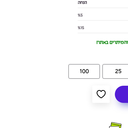
הנחה
%5
%15
 והמיתרים באתר!
100
25