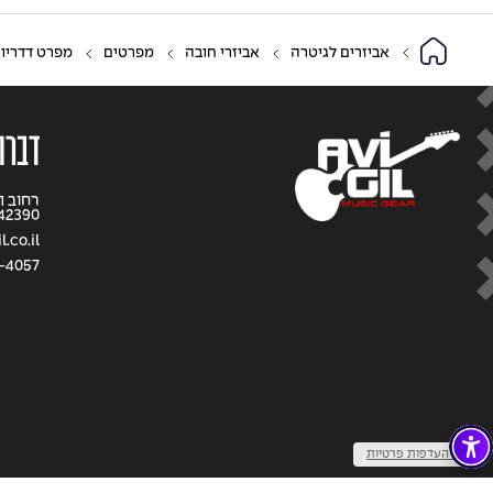
אביזרים לגיטרה
אביזרי חובה
מפרטים
מפרט דדריו – o Duragrip 7DPR6 1.20mm Pick
דברו
42390
.co.il
-4057
שנו העדפות פרטיות