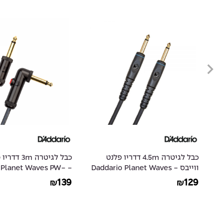
ס
כבל לגיטרה 4.5m דדריו פלנט
כבל לגיטרה m
ווייבס - Daddario Planet Waves
io Planet Waves PW-
AGLRA-10
PW-G-15
139
129
₪
₪