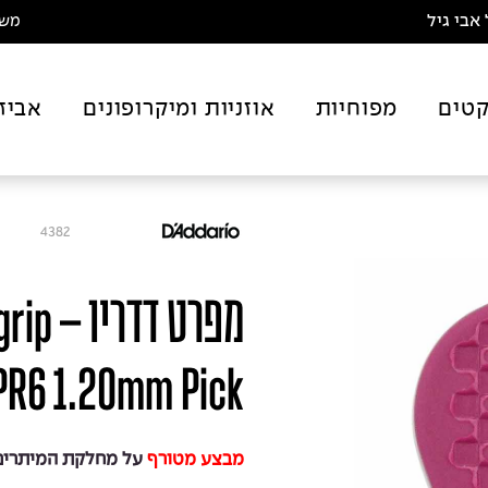
אבי גיל
משלו
טים
מפוחיות
אוזניות ומיקרופונים
אביז
4382
מפרט ד
PR6 1.20mm Pick
מבצע מטורף
על מחלקת המיתרים 