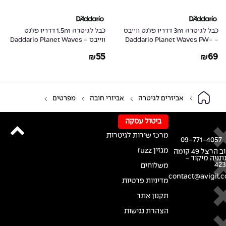
כבל לגיטרה 3m דדריו פלנט ווייבס
כבל לגיטרה 1.5m דדריו פלנט
- Daddario Planet Waves PW-
ווייבס - Daddario Planet Waves
PW-CGT-05
CGT-10
55
69
₪
₪
אביזרים לגיטרה
אביזרי חובה
מפרטים
ביטול עסקה
מרכז שירות לגיטרות
09-771-4057
מגזין fuzz
רחוב הרצל 49 קומה
נתניה מיקוד -
42
משלוחים
contact@avigil.co
מדיניות פרטיות
תקנון אתר
הצהרת נגישות