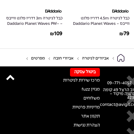
כבל לגיטרה 4.5m דדריו פלנט
כבל לגיטרה 3m דדריו פלנט ווייבס
ווייבס - Daddario Planet Waves
- Daddario Planet Waves PW-
GRA-10
PW-CGT-15
109
79
₪
₪
אביזרים לגיטרה
אביזרי חובה
מפרטים
ביטול עסקה
מרכז שירות לגיטרות
09-771-4057
מגזין fuzz
רחוב הרצל 49 קומה
נתניה מיקוד -
42
משלוחים
contact@avigil.co
מדיניות פרטיות
תקנון אתר
הצהרת נגישות